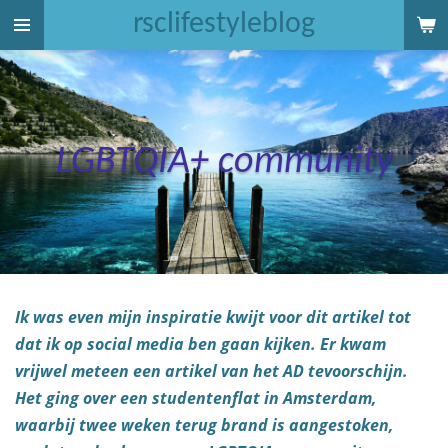
rsclifestyleblog
Ga
direct
naar
de
hoofdinhoud
LGBTQIA
+ community
Ik was even mijn inspiratie kwijt voor dit artikel tot
dat ik op social media ben gaan kijken. Er kwam
vrijwel meteen een artikel van het AD tevoorschijn.
Het ging over een studentenflat in Amsterdam,
waarbij twee weken terug brand is aangestoken,