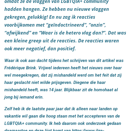
omdat ze de vlaggen van LGBTQIA+ community
hadden hangen. Ze hebben nu nieuwe vlaggen
gekregen, gelukkig! En nu zag ik reacties
voorbijkomen met “geïndoctrineerd”, “onzin”,
“afwijkend” en “Waar is de hetero vlag dan?”. Dat was
een kleine greep uit de reacties. De reacties waren
ook meer negatief, dan positief.
Waar ik ook aan dacht tijdens het schrijven van dit artikel was
Frédérique Brink. Vrijwel iedereen heeft het nieuws over haar
wel meegekregen, dat zij mishandeld werd om het feit dat zij
haar geslacht niet wilde prijsgeven. Diegene die haar
mishandeld heeft, was 14 jaar. Blijkbaar zit de homohaat al
jong bij iemand erin.
Zelf heb ik de laatste paar jaar dat ik alleen naar landen op
vakantie wil gaan die hoog staan met het accepteren van de
LGBTQIA+ community. Ik heb daarom ook onderzoek gedaan
daarnaartoe en deze lijst komt van
https://www.ilga-